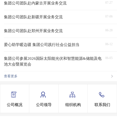
07-27
集团公司团队赴内蒙古开展业务交流
07-06
集团公司团队赴新疆开展业务交流
06-28
集团公司团队赴郑州开展业务交流
06-12
爱心助学暖边疆 集团公司践行社会公益担当
06-05
集团公司参展2026国际太阳能光伏和智慧能源&储能及电
池大会暨展览会
查看更多
公司概况
公司领导
组织机构
联系我们