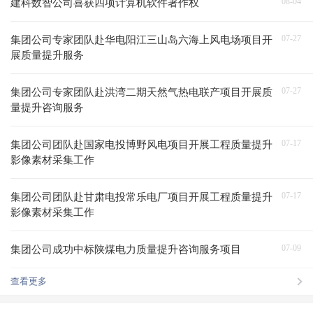
08-04
建科数智公司喜获四项计算机软件著作权
07-27
集团公司专家团队赴华电阳江三山岛六海上风电场项目开
展质量提升服务
07-27
集团公司专家团队赴洪湾二期天然气热电联产项目开展质
量提升咨询服务
07-17
集团公司团队赴国家电投博野风电项目开展工程质量提升
影像素材采集工作
07-17
集团公司团队赴甘肃电投常乐电厂项目开展工程质量提升
影像素材采集工作
07-09
集团公司成功中标陕煤电力质量提升咨询服务项目
查看更多