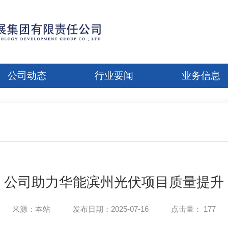
公司动态
行业要闻
业务信息
公司助力华能滨州光伏项目质量提升
来源：本站
发布日期：2025-07-16
点击量：
177