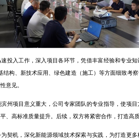
迅速投入工作，深入项目各环节，凭借丰富经验和专业知
基结构、新技术应用、绿色建造（施工）等方面细致考
设性意见。
能滨州项目意义重大，公司专家团队的专业指导，使项目
水平、高标准质量提升。后续，双方将紧密合作，打造高
务为契机，深化新能源领域技术探索与实践，为打造更多