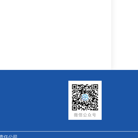
有限责任公司