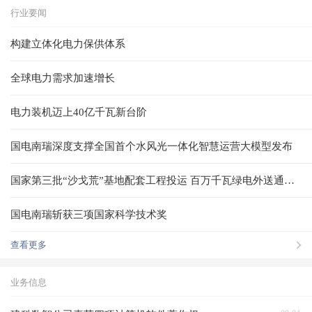
行业要闻
构建立体化电力保供体系
全球电力需求加速增长
电力装机迈上40亿千瓦新台阶
国电南瑞深度支撑全国首个水风光一体化智慧运营大模型发布
国家第三批“沙戈荒”基地配套工程投运 百万千瓦绿电外送通道贯通
国电南瑞斩获三项国家科学技术奖
查看更多
业务信息