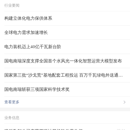
行业要闻
构建立体化电力保供体系
全球电力需求加速增长
电力装机迈上40亿千瓦新台阶
国电南瑞深度支撑全国首个水风光一体化智慧运营大模型发布
国家第三批“沙戈荒”基地配套工程投运 百万千瓦绿电外送通道贯通
国电南瑞斩获三项国家科学技术奖
查看更多
业务信息